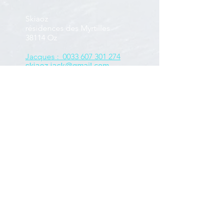
Skiaoz
résidences des Myrtilles
38114 Oz
Jacques : 0033 607 301 274
skiaoz.jack@gmail.com
Christelle : 0033 683 140 574
ski.christelle@gmail.com