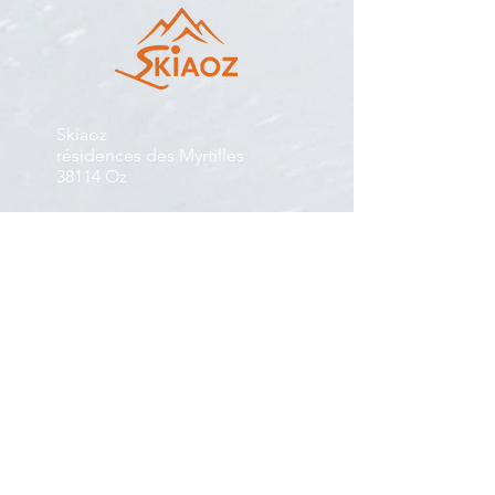
Skiaoz
résidences des Myrtilles
38114 Oz
Jacques : 0033 607 301 274
skiaoz.jack@gmail.com
Christelle : 0033 683 140 574
ski.christelle@gmail.com