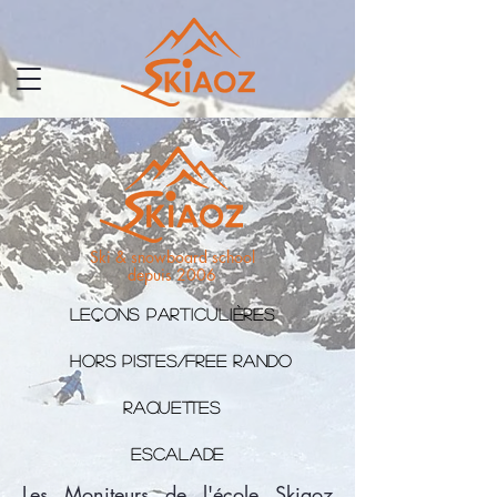
Ski & snowboard school
depuis 2006
Leçons particulières
Hors Pistes/free rando
raquettes
escalade
Les Moniteurs de l'école Skiaoz